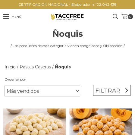
CERTIFICACIÓN NACIONAL - Elaborador n.º02.042-138
MENÚ
0
Ñoquis
/ Los productos de esta categoría vienen congelados y SIN cocción /
Inicio
/
Pastas Caseras
/
Ñoquis
Ordenar por
FILTRAR