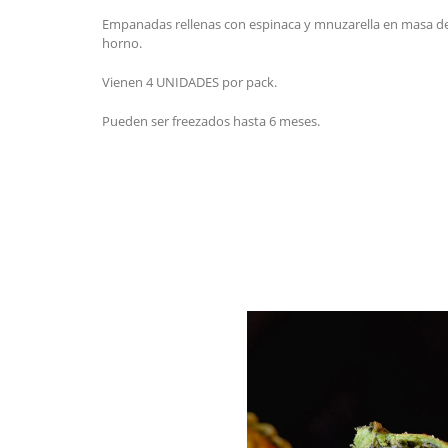
Empanadas rellenas con espinaca y mnuzarella en masa de es
horno.
Vienen 4 UNIDADES por pack.
Pueden ser freezados hasta 6 meses.