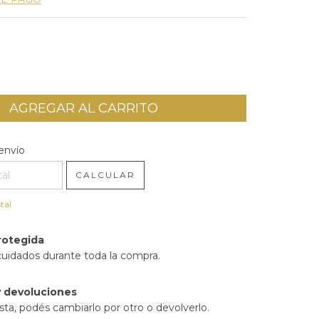
l CP:
CAMBIAR CP
envío
CALCULAR
tal
rotegida
cuidados durante toda la compra.
 devoluciones
sta, podés cambiarlo por otro o devolverlo.