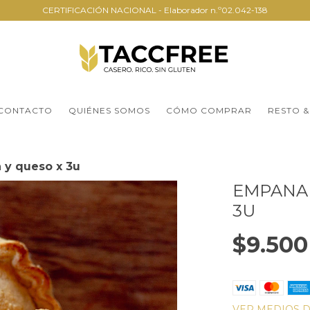
CERTIFICACIÓN NACIONAL - Elaborador n.º02.042-138
CONTACTO
QUIÉNES SOMOS
CÓMO COMPRAR
RESTO &
y queso x 3u
EMPANAD
3U
$9.500
VER MEDIOS 