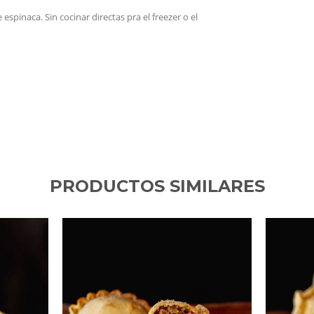
pinaca. Sin cocinar directas pra el freezer o el
PRODUCTOS SIMILARES