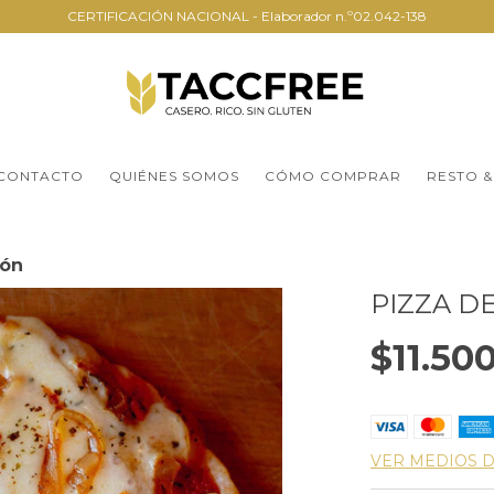
CERTIFICACIÓN NACIONAL - Elaborador n.º02.042-138
CONTACTO
QUIÉNES SOMOS
CÓMO COMPRAR
RESTO &
món
PIZZA D
$11.50
VER MEDIOS 