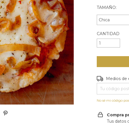
TAMAÑO:
CANTIDAD
Entregas para e
Medios de 
No sé mi código pos
Compra p
Tus datos 