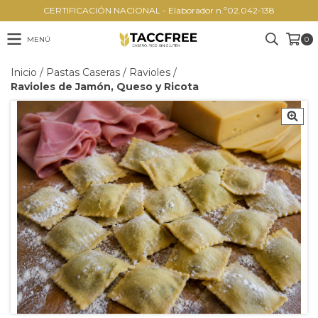
CERTIFICACIÓN NACIONAL - Elaborador n.º02.042-138
MENÚ
0
Inicio
/
Pastas Caseras
/
Ravioles
/
Ravioles de Jamón, Queso y Ricota